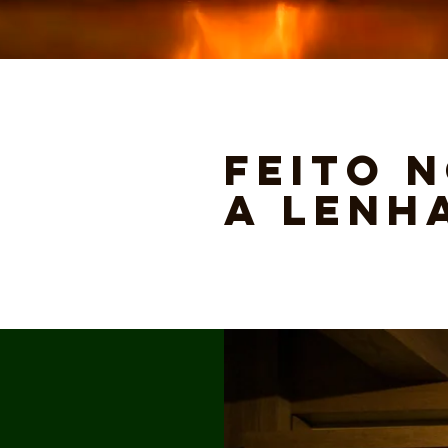
FEITO
A
LENH