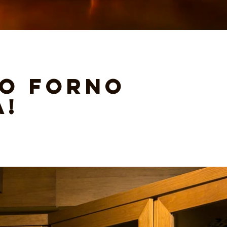
NO
FORNO
A!