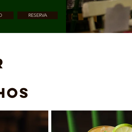
O
RESERVA
R
HOS