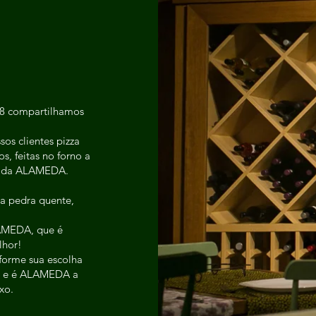
08 compartilhamos
os clientes pizza
s, feitas no forno a
al da ALAMEDA.
a pedra quente,
AMEDA, que é
lhor!
nforme sua escolha
s, e é ALAMEDA a
xo.