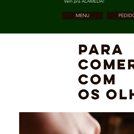
Vem pra ALAMEDA!
MENU
PEDID
PARA
COME
COM
OS OL